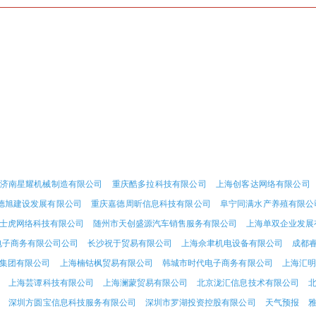
济南星耀机械制造有限公司
重庆酷多拉科技有限公司
上海创客达网络有限公司
德旭建设发展有限公司
重庆嘉德周昕信息科技有限公司
阜宁同满水产养殖有限公
士虎网络科技有限公司
随州市天创盛源汽车销售服务有限公司
上海单双企业发展
电子商务有限公司公司
长沙祝于贸易有限公司
上海佘聿机电设备有限公司
成都
集团有限公司
上海楠钴枫贸易有限公司
韩城市时代电子商务有限公司
上海汇明
上海芸谭科技有限公司
上海澜蒙贸易有限公司
北京泷汇信息技术有限公司
深圳方圆宝信息科技服务有限公司
深圳市罗湖投资控股有限公司
天气预报